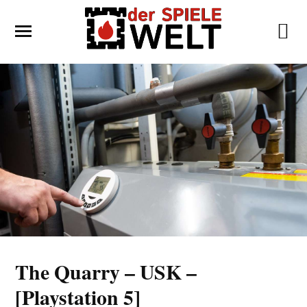
The Quarry – USK –
[Playstation 5]