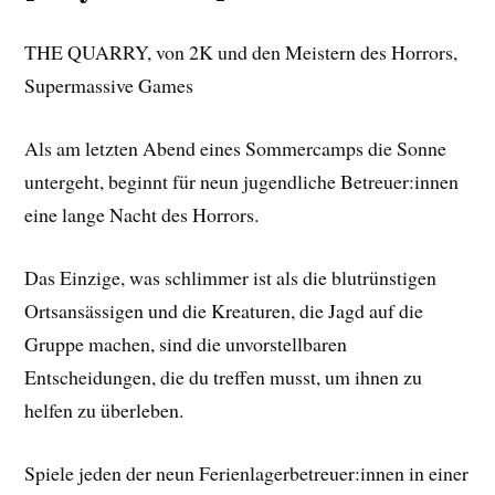
THE QUARRY, von 2K und den Meistern des Horrors,
Supermassive Games
Als am letzten Abend eines Sommercamps die Sonne
untergeht, beginnt für neun jugendliche Betreuer:innen
eine lange Nacht des Horrors.
Das Einzige, was schlimmer ist als die blutrünstigen
Ortsansässigen und die Kreaturen, die Jagd auf die
Gruppe machen, sind die unvorstellbaren
Entscheidungen, die du treffen musst, um ihnen zu
helfen zu überleben.
Spiele jeden der neun Ferienlagerbetreuer:innen in einer