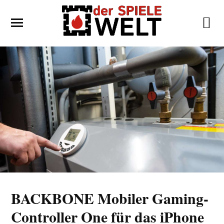
BACKBONE Mobiler Gaming-
Controller One für das iPhone