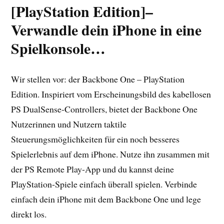
[PlayStation Edition]–
Verwandle dein iPhone in eine
Spielkonsole…
Wir stellen vor: der Backbone One – PlayStation
Edition. Inspiriert vom Erscheinungsbild des kabellosen
PS DualSense-Controllers, bietet der Backbone One
Nutzerinnen und Nutzern taktile
Steuerungsmöglichkeiten für ein noch besseres
Spielerlebnis auf dem iPhone. Nutze ihn zusammen mit
der PS Remote Play-App und du kannst deine
PlayStation-Spiele einfach überall spielen. Verbinde
einfach dein iPhone mit dem Backbone One und lege
direkt los.