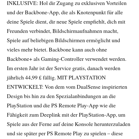
INKLUSIVE: Hol dir Zugang zu exklusiven Vorteilen
und der Backbone-App, die als Knotenpunkt für alle
deine Spiele dient, dir neue Spiele empfiehlt, dich mit
Freunden verbindet, Bildschirmaufnahmen macht,
Spiele auf beliebigen Bildschirmen ermöglicht und
vieles mehr bietet. Backbone kann auch ohne
Backbone+ als Gaming-Controller verwendet werden.
Im ersten Jahr ist der Service gratis, danach werden
jährlich 44,99 £ fällig. MIT PLAYSTATION
ENTWICKELT: Von dem vom DualSense inspirierten
Design bis hin zu den Spezialanbindungen an die
PlayStation und die PS Remote Play-App wie die
Fähigkeit zum Deeplink mit der PlayStation-App, um
Spiele aus der Ferne auf deine Konsole herunterzuladen
und sie später per PS Remote Play zu spielen – diese