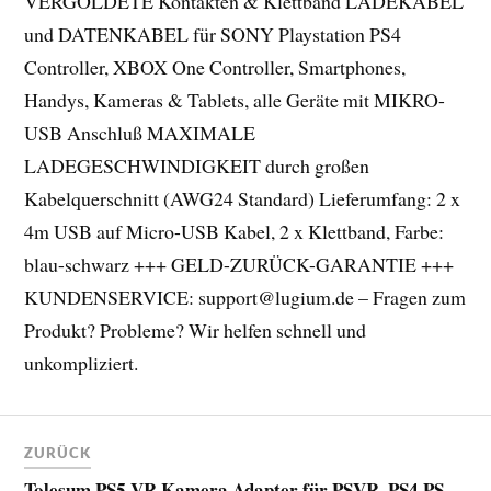
VERGOLDETE Kontakten & Klettband LADEKABEL
und DATENKABEL für SONY Playstation PS4
Controller, XBOX One Controller, Smartphones,
Handys, Kameras & Tablets, alle Geräte mit MIKRO-
USB Anschluß MAXIMALE
LADEGESCHWINDIGKEIT durch großen
Kabelquerschnitt (AWG24 Standard) Lieferumfang: 2 x
4m USB auf Micro-USB Kabel, 2 x Klettband, Farbe:
blau-schwarz +++ GELD-ZURÜCK-GARANTIE +++
KUNDENSERVICE:
support@lugium.de
– Fragen zum
Produkt? Probleme? Wir helfen schnell und
unkompliziert.
ZURÜCK
Tolesum PS5 VR Kamera Adapter für PSVR, PS4 PS